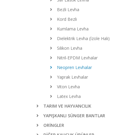
Bezli Levha
Kord Bezli
Kumlama Levha
Dielektrik Levha (İzole Halı)
Silikon Levha
Nitril-EPDM Levhalar
Neopren Levhalar
Yaprak Levhalar
Viton Levha
Latex Levha
TARIM VE HAYVANCILIK
YAPIŞKANLI SÜNGER BANTLAR
ORİNGLER
DİĞER KAUÇUK ÜRÜNLER