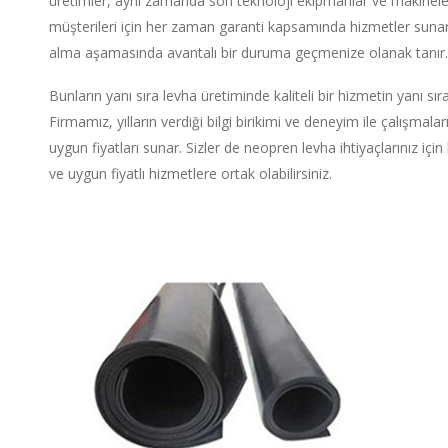
üretimler, aynı zamanda son teknoloji ekipmanlar ve makineler 
müşterileri için her zaman garanti kapsamında hizmetler sunar. 
alma aşamasında avantalı bir duruma geçmenize olanak tanır.
Bunların yanı sıra levha üretiminde kaliteli bir hizmetin yanı sıra
Firmamız, yılların verdiği bilgi birikimi ve deneyim ile çalışma
uygun fiyatları sunar. Sizler de neopren levha ihtiyaçlarınız için
ve uygun fiyatlı hizmetlere ortak olabilirsiniz.