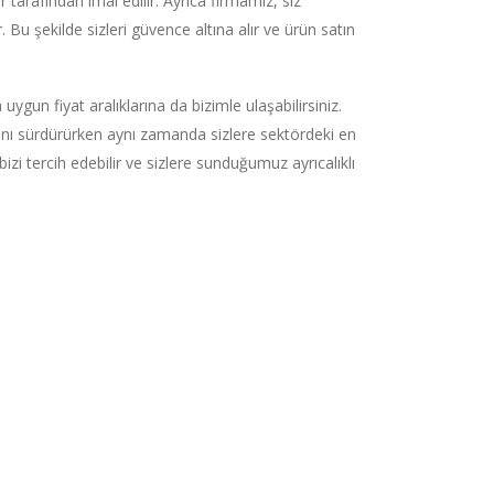
tarafından imal edilir. Ayrıca firmamız, siz
Bu şekilde sizleri güvence altına alır ve ürün satın
 uygun fiyat aralıklarına da bizimle ulaşabilirsiniz.
larını sürdürürken aynı zamanda sizlere sektördeki en
 bizi tercih edebilir ve sizlere sunduğumuz ayrıcalıklı