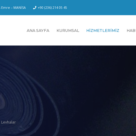
us Emre – MANİSA
+90 (236) 214 05 45
ANA SAYFA
KURUMSAL
HİZMETLERİMİZ
HAB
 Levhalar