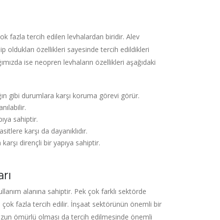
k fazla tercih edilen levhalardan biridir. Alev
 oldukları özellikleri sayesinde tercih edildikleri
ğımızda ise neopren levhaların özellikleri aşağıdaki
ağın gibi durumlara karşı koruma görevi görür.
nılabilir.
ıya sahiptir.
itlere karşı da dayanıklıdır.
rşı dirençli bir yapıya sahiptir.
rı
llanım alanına sahiptir. Pek çok farklı sektörde
çok fazla tercih edilir. İnşaat sektörünün önemli bir
e uzun ömürlü olması da tercih edilmesinde önemli