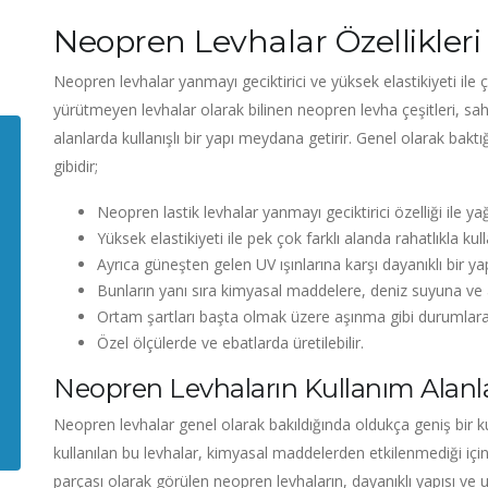
Neopren Levhalar Özellikleri
Neopren levhalar yanmayı geciktirici ve yüksek elastikiyeti ile ço
yürütmeyen levhalar olarak bilinen neopren levha çeşitleri, sahip
alanlarda kullanışlı bir yapı meydana getirir. Genel olarak baktı
gibidir;
Neopren lastik levhalar yanmayı geciktirici özelliği ile y
Yüksek elastikiyeti ile pek çok farklı alanda rahatlıkla kulla
Ayrıca güneşten gelen UV ışınlarına karşı dayanıklı bir yap
Bunların yanı sıra kimyasal maddelere, deniz suyuna ve as
Ortam şartları başta olmak üzere aşınma gibi durumlara ka
Özel ölçülerde ve ebatlarda üretilebilir.
Neopren Levhaların Kullanım Alanla
Neopren levhalar genel olarak bakıldığında oldukça geniş bir ku
kullanılan bu levhalar, kimyasal maddelerden etkilenmediği için 
parçası olarak görülen neopren levhaların, dayanıklı yapısı v