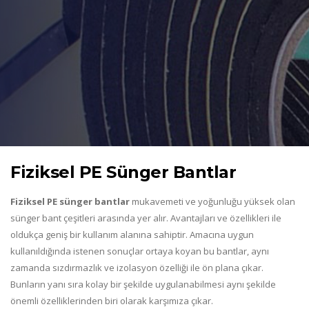
Fiziksel PE Sünger Bantlar
Fiziksel PE sünger bantlar
mukavemeti ve yoğunluğu yüksek olan
sünger bant çeşitleri arasında yer alır. Avantajları ve özellikleri ile
oldukça geniş bir kullanım alanına sahiptir. Amacına uygun
kullanıldığında istenen sonuçlar ortaya koyan bu bantlar, aynı
zamanda sızdırmazlık ve izolasyon özelliği ile ön plana çıkar.
Bunların yanı sıra kolay bir şekilde uygulanabilmesi aynı şekilde
önemli özelliklerinden biri olarak karşımıza çıkar.