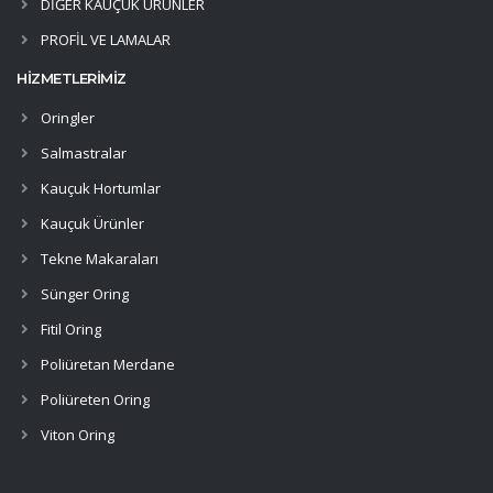
DİĞER KAUÇUK ÜRÜNLER
PROFİL VE LAMALAR
HİZMETLERİMİZ
Oringler
Salmastralar
Kauçuk Hortumlar
Kauçuk Ürünler
Tekne Makaraları
Sünger Oring
Fitil Oring
Poliüretan Merdane
Poliüreten Oring
Viton Oring