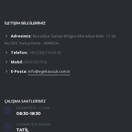
İLETİŞİM BİLGİLERİMİZ
Adresimiz:
Muradiye Sanayi Bölgesi Muradiye Mah. 17. Sk.
No:33/C Yunus Emre – MANİSA
Telefon:
+90 (236) 214 05 45
Mobil:
05437357316
E-Posta:
info@egekaucuk.com.tr
ÇALIŞMA SAATLERİMİZ
PAZARTESİ - CUMA
08:30-18:30
CUMARTESİ-PAZAR
TATİL