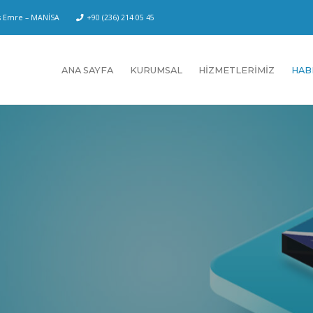
us Emre – MANİSA
+90 (236) 214 05 45
ANA SAYFA
KURUMSAL
HİZMETLERİMİZ
HAB