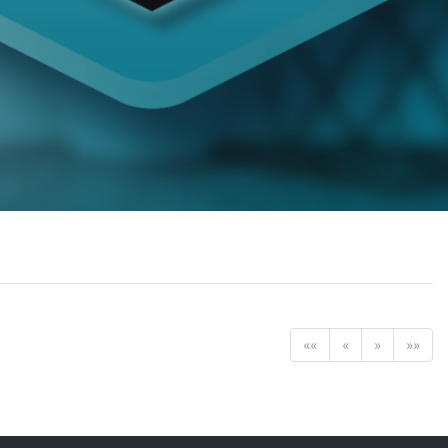
««
«
»
»»