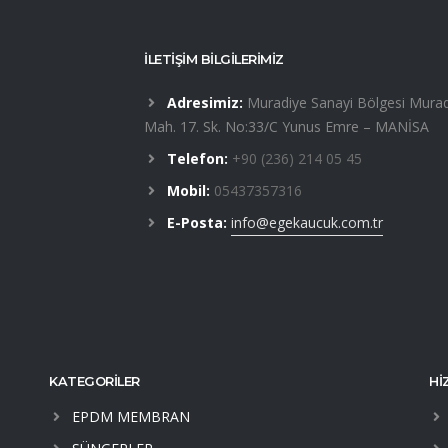
İLETİŞİM BİLGİLERİMİZ
Adresimiz:
Muradiye Sanayi Bölgesi Murad
Mah. 17. Sk. No:33/C Yunus Emre – MANİSA
Telefon:
+90 (236) 214 05 45
Mobil:
05437357316
E-Posta:
info@egekaucuk.com.tr
KATEGORİLER
Hİ
EPDM MEMBRAN