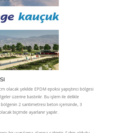
sı
cm olacak şekilde EPDM epoksi yapıştırıcı bölgesi
ler üzerine bastırılır. Bu işlem ile delikle
u bölgenin 2 santimetresi beton içerisinde, 3
acak biçimde ayarlanır yapılır.
niş bir uygulama alanına sahiptir. Sahip olduğu