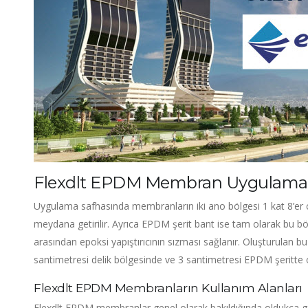
Flexdlt EPDM Membran Uygulama
Uygulama safhasında membranların iki ano bölgesi 1 kat 8’er 
meydana getirilir. Ayrıca EPDM şerit bant ise tam olarak bu bölge
arasından epoksi yapıştırıcının sızması sağlanır. Oluşturulan b
santimetresi delik bölgesinde ve 3 santimetresi EPDM şeritte ol
Flexdlt EPDM Membranların Kullanım Alanları
Flexdlt EPDM membranlar genel olarak bakıldığında oldukça ge