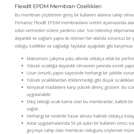
Flexdlt EPDM Membran Özellikleri
Bu membran çeşitlerinin geniş bir kullanım alanına sahip olmasın
Firmamız Flexdlt EPDM membranların üretim aşamasında alanın
ödün vermeden sizlere yardımcı olur. Son teknoloji ekipmanlar
dayanıklı ve sağlam yapısı ile istenen her alanda sorunsuz bir 
olduğu özellikler ve sağladığı faydalar aşağıdaki gibi karşımıza 
Maksimum çalışma yükü altında oldukça etkili bir perfor
Yüksek sıcaklığa dayanıklı olmasının yanında esnek yapısı
Uzun ömürlü yapısı sayesinde herhangi bir şekilde soru
Yüksek sıcaklıklardan etkilenmediği gibi düşük sıcaklıklard
Kimyasal maddelere karşı yüksek direnç gösterir. Bu özel
uygulanabilir.
Dikiş tekniği sıcak kama olan bu membranlar, kaliteli b
sağlar.
Herhangi bir nedenle hasar alması halinde oldukça kolay b
Astar uygulamalarında 50 yılı aşkın bir kullanım ömrü s
geçmişe sahip olan membran olduğunu söylemek müm