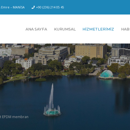
us Emre – MANİSA
+90 (236) 214 05 45
ANA SAYFA
KURUMSAL
HİZMETLERİMİZ
HAB
lt EPDM membran