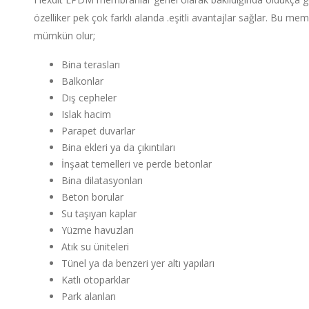
özelliker pek çok farklı alanda .eşitli avantajlar sağlar. Bu me
mümkün olur;
Bina terasları
Balkonlar
Dış cepheler
Islak hacim
Parapet duvarlar
Bina ekleri ya da çıkıntıları
İnşaat temelleri ve perde betonlar
Bina dilatasyonları
Beton borular
Su taşıyan kaplar
Yüzme havuzları
Atık su üniteleri
Tünel ya da benzeri yer altı yapıları
Katlı otoparklar
Park alanları