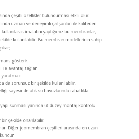
da çeşitli özellikler bulundurması etkili olur.
da uzman ve deneyimli çalışanları ile kaliteden
 kullanılarak imalatını yaptığımız bu membranlar,
şekilde kullanılabilir. Bu membran modellerinin sahip
çıkar;
mans gösterir.
 ile avantaj sağlar.
n yaratmaz.
a da sorunsuz bir şekilde kullanılabilir.
liği sayesinde atık su havuzlarında rahatlıkla
ir yapı sunması yanında üt düzey montaj kontrolü
ir şekilde onarılabilir.
unar. Diğer jeomembran çeşitleri arasında en uzun
kündür.