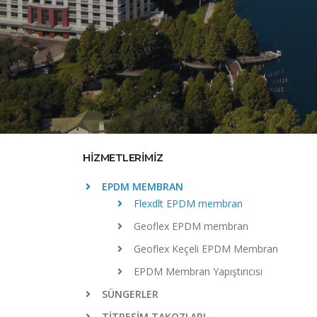
HİZMETLERİMİZ
EPDM MEMBRAN
Flexdlt EPDM membran
Geoflex EPDM membran
Geoflex Keçeli EPDM Membran
EPDM Membran Yapıştırıcısı
SÜNGERLER
TİTREŞİM TAKOZLARI